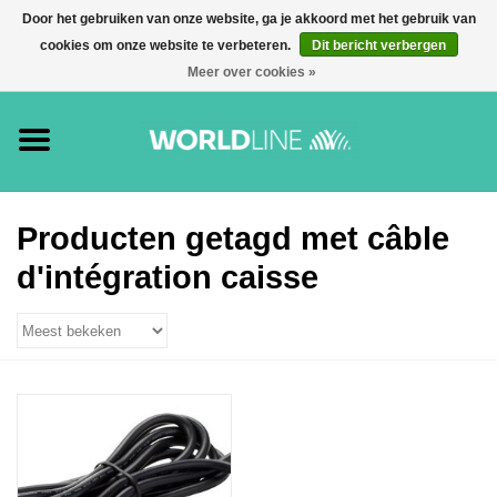
Door het gebruiken van onze website, ga je akkoord met het gebruik van
cookies om onze website te verbeteren.
Dit bericht verbergen
0 Artikel(en) - €0,00
Meer over cookies »
Home
Accessoires
Betaalterminals
Producten getagd met câble
d'intégration caisse
E-commerce
Betaalkaarten