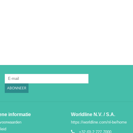
:
ABONNEER
ne informatie
Worldline N.V. / S.A.
voorwaarden
https://worldline.com/nl-be/home
leid
+32 (0) 2 727 7000