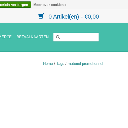
bericht verbergen
Meer over cookies »
0 Artikel(en) - €0,00
MERCE
BETAALKAARTEN
Home
/
Tags
/
matériel promotionnel