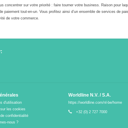
 concentrer sur votre priorité : faire tourner votre business. Raison pour laq
e paiement tout-en-un. Vous profitez ainsi d’un ensemble de services de pai
ivité de votre commerce.
:
générales
Worldline N.V. / S.A.
s d'utilisation
https://worldline.com/nl-be/home
 sur les cookies
+32 (0) 2 727 7000
 de confidentialité
mes-nous ?