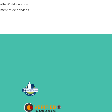
uelle Worldline vous
ement et de services