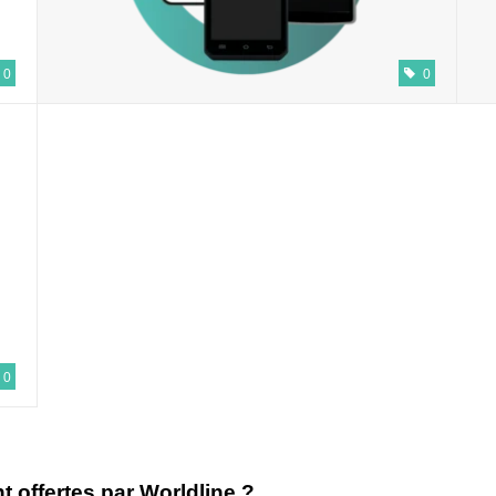
0
0
0
t offertes par Worldline ?