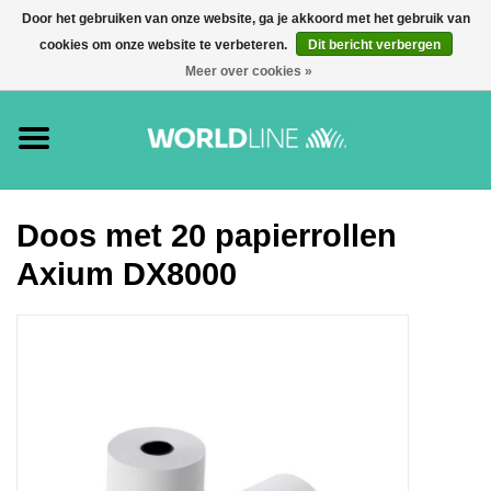
Door het gebruiken van onze website, ga je akkoord met het gebruik van
cookies om onze website te verbeteren.
Dit bericht verbergen
0 Artikel(en) - €0,00
Meer over cookies »
Home
Accessoires
Betaalterminals
Doos met 20 papierrollen
Axium DX8000
E-commerce
Betaalkaarten