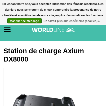
En visitant notre site, vous acceptez l'utilisation des témoins (cookies). Ces
derniers nous permettent de mieux comprendre la provenance de notre
0 Article(s) - €0,00
clientèle et son utilisation de notre site, en plus d'en améliorer les fonctions.
Masquer ce message
En savoir plus sur les témoins (cookies) »
Accueil
Accessoires
Terminaux de paiement
Station de charge Axium
DX8000
E-commerce
Cartes de paiement